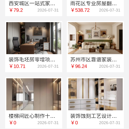
西安城区一站式家装设计毛坯房自有施工队-居安天成（西安）建筑工程有限责任公司
雨花区专业房屋翻新透明化施工_湖南创益讯建筑有限公司
￥79.2
￥538.72
2026-07-31
2026-07-31
装饰毛坯房零增项费用说明-苏州兔哥哥智装新材料有限公司
苏州市区靠谱家装装修多少钱拎包入住请认准苏州百年豪庭新材料有限公司
￥10.71
￥96.24
2026-07-31
2026-07-31
楼梯间匠心制作十年专注，华居不锈钢见证品质传承
装饰蚀刻工艺设计公司：华居不锈钢为您展现精湛工艺
￥0
￥0
2026-07-31
2026-07-31