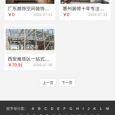
广东鼎饰空间装饰工程有限公司：广东正规室内设计透明化施工标准
惠州装修十年专注：华居不锈钢，匠心打造高品质装修
￥0
￥0
2026-07-31
2026-07-31
西安雁塔区一站式家装设计刚需房售后完善-居安天成（西安）建筑工程有限责任公司
￥70.91
2026-07-30
上一页
下一页
按字母分类：
A
B
C
D
E
F
G
H
I
J
K
L
M